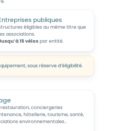
re.
Entreprises publiques
Structures éligibles au même titre que
les associations.
Jusqu’à 15 vélos
par entité.
équipement, sous réserve d’éligibilité.
sage
 restauration, conciergeries
ntenance, hôtellerie, tourisme, santé,
sociations environnementales…