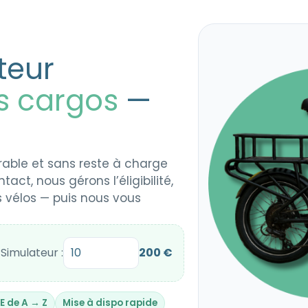
teur
s cargos
—
rable et sans reste à charge
act, nous gérons l’éligibilité,
es vélos — puis nous vous
Simulateur :
200
€
E de A → Z
Mise à dispo rapide