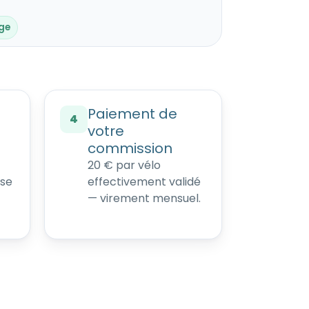
rge
Paiement de
4
s
votre
commission
20 € par vélo
ise
effectivement validé
— virement mensuel.