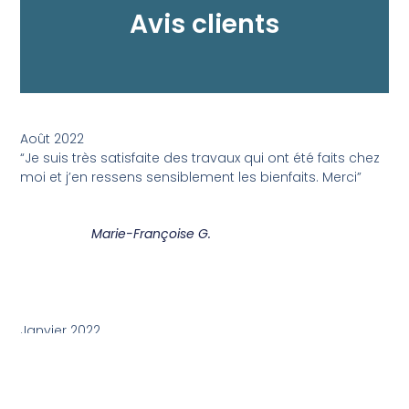
Avis clients
Août 2022
“Je suis très satisfaite des travaux qui ont été faits chez
moi et j’en ressens sensiblement les bienfaits. Merci”
Marie-Françoise G.
Janvier 2022
“De A à Z , de la demande à la fin de chantier , simple,
efficace, soigné, chantier propre et travail soigné...”