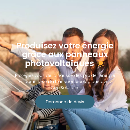
Produisez votre énergie
grâce aux panneaux
photovoltaïques
Protégez vous de la hausse des prix de l’énergie
et participez à la transition écologique avec
Cop’Solutions
Demande de devis