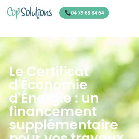
04 79 68 84 64
cee
Le
Certificat
d'Économie
d'Énergie
: un
financement
supplémentaire
pour vos travaux.