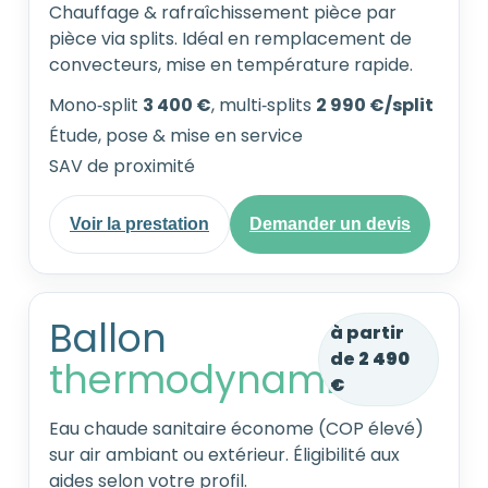
Chauffage & rafraîchissement pièce par
pièce via splits. Idéal en remplacement de
convecteurs, mise en température rapide.
Mono‑split
3 400 €
, multi‑splits
2 990 €/split
Étude, pose & mise en service
SAV de proximité
Voir la prestation
Demander un devis
Ballon
à partir
de
2 490
thermodynamique
€
Eau chaude sanitaire économe (COP élevé)
sur air ambiant ou extérieur. Éligibilité aux
aides selon votre profil.