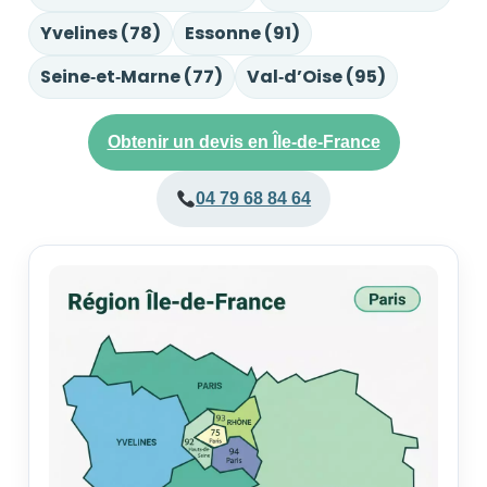
Yvelines (78)
Essonne (91)
Seine‑et‑Marne (77)
Val‑d’Oise (95)
Obtenir un devis en Île‑de‑France
04 79 68 84 64