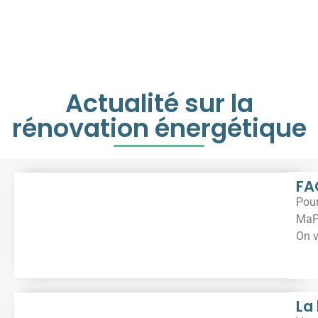
Actualité sur la
rénovation énergétique
FA
Pour
MaP
On v
La