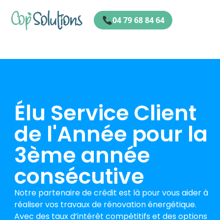
04 79 68 84 64
Floa
Élu Service Client
de l'Année pour la
3ème année
consécutive
Notre partenaire de crédit est là pour vous aider à
réaliser vos travaux de rénovation énergétique.
Avec des taux d’intérêt compétitifs et des options