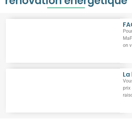
rénovation énergétique
FA
Pour
MaP
on v
La
Vous
prix
rais