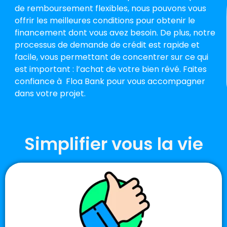
de remboursement flexibles, nous pouvons vous
offrir les meilleures conditions pour obtenir le
financement dont vous avez besoin. De plus, notre
processus de demande de crédit est rapide et
facile, vous permettant de concentrer sur ce qui
est important : l’achat de votre bien rêvé. Faites
confiance à Floa Bank pour vous accompagner
dans votre projet.
Simplifier vous la vie