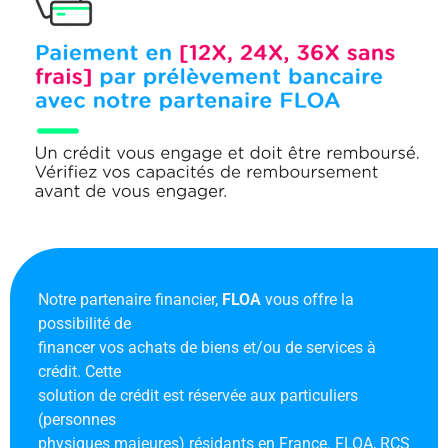
Notre partenaire financier,
FLOA
vous offre la
possibilité de
financer vos achats de biens et/ou de services à
crédit. Cette
solution de crédit est réservée aux particuliers
(personnes
physiques majeures) résidants en France. FLOA, RCS