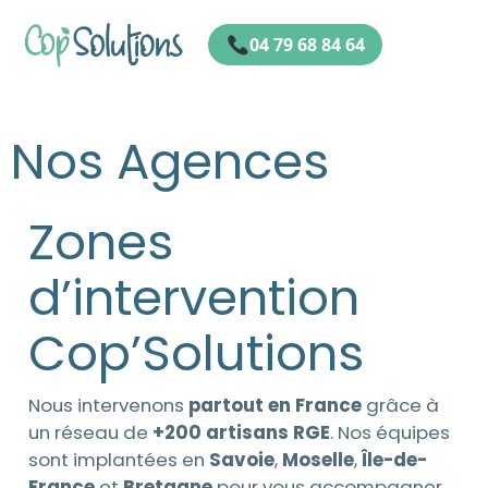
04 79 68 84 64
Nos Agences
Zones
d’intervention
Cop’Solutions
Nous intervenons
partout en France
grâce à
un réseau de
+200 artisans RGE
. Nos équipes
sont implantées en
Savoie
,
Moselle
,
Île-de-
France
et
Bretagne
pour vous accompagner