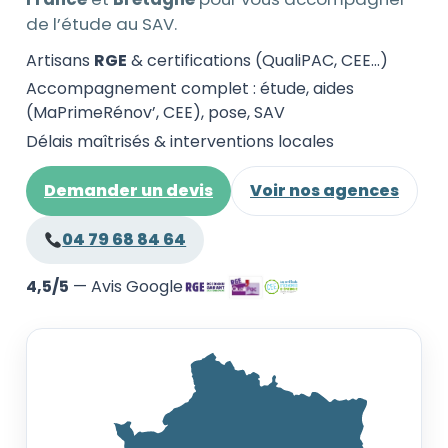
de l’étude au SAV.
Artisans
RGE
& certifications (QualiPAC, CEE…)
Accompagnement complet : étude, aides
(MaPrimeRénov’, CEE), pose, SAV
Délais maîtrisés & interventions locales
Demander un devis
Voir nos agences
04 79 68 84 64
4,5/5
— Avis Google